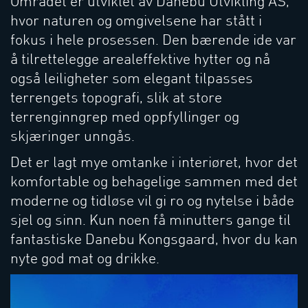
Området er utviklet av Danebu Utvikling AS,
hvor naturen og omgivelsene har stått i
fokus i hele prosessen. Den bærende ide var
å tilrettelegge arealeffektive hytter og nå
også leiligheter som elegant tilpasses
terrengets topografi, slik at store
terrenginngrep med oppfyllinger og
skjæringer unngås.
Det er lagt mye omtanke i interiøret, hvor det
komfortable og behagelige sammen med det
moderne og tidløse vil gi ro og nytelse i både
sjel og sinn. Kun noen få minutters gange til
fantastiske Danebu Kongsgaard, hvor du kan
nyte god mat og drikke.